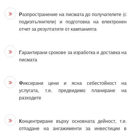
Р
азпространение на писмата до получателите (с
подизпълнители) и подготовка на електронен
отчет за резултатите от кампанията
Г
арантирани срокове за изработка и доставка на
писмата
Ф
иксирани цени и ясна себестойност на
услугата, т.е. предвидимо планиране на
разходите
К
онцентриране върху основната дейност, т.е.
отпадане на ангажименти за инвестиции в