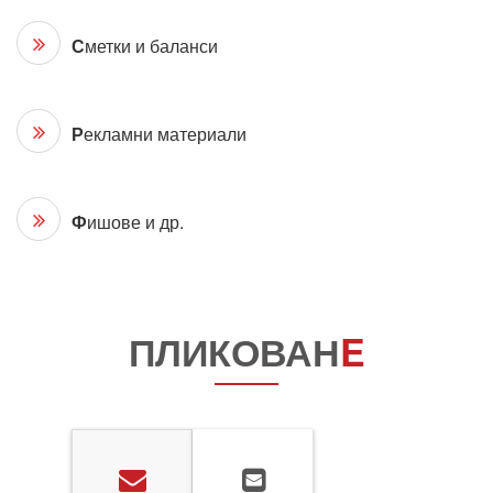
С
метки и баланси
Р
екламни материали
Ф
ишове и др.
ПЛИКОВАН
E