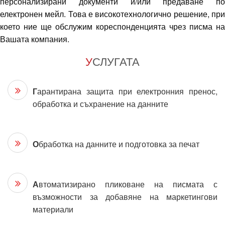
персонализирани документи и/или предаване по
електронен мейл. Това е високотехнологично решение, при
което ние ще обслужим кореспонденцията чрез писма на
Вашата компания.
У
СЛУГАТА
Г
арантирана защита при електронния пренос,
обработка и съхранение на данните
О
бработка на данните и подготовка за печат
А
втоматизирано пликоване на писмата с
възможности за добавяне на маркетингови
материали