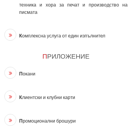
техника и хора за печат и производство на
писмата
К
омплексна услуга от един изпълнител
П
РИЛОЖЕНИЕ
П
окани
К
лиентски и клубни карти
П
ромоционални брошури